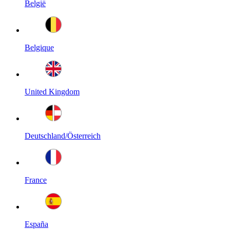
België
Belgique
United Kingdom
Deutschland/Österreich
France
España