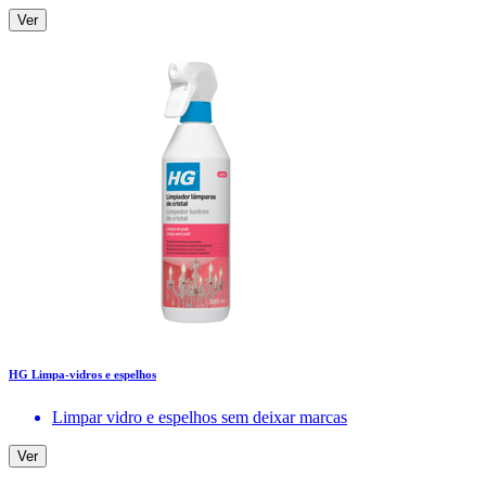
Ver
HG Limpa-vidros e espelhos
Limpar vidro e espelhos sem deixar marcas
Ver