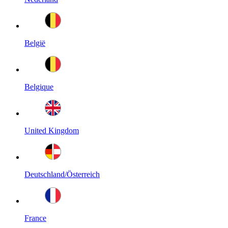
België
Belgique
United Kingdom
Deutschland/Österreich
France