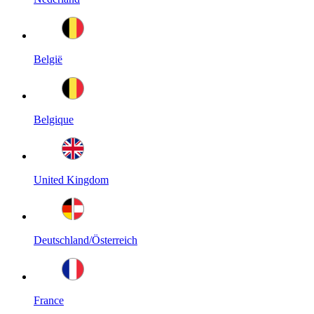
België
Belgique
United Kingdom
Deutschland/Österreich
France