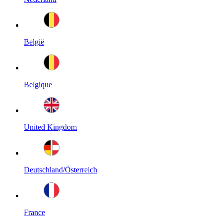
België
Belgique
United Kingdom
Deutschland/Österreich
France