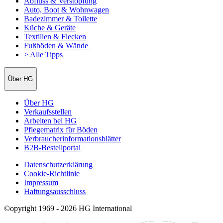
Abfluss & Verstopfung
Auto, Boot & Wohnwagen
Badezimmer & Toilette
Küche & Geräte
Textilien & Flecken
Fußböden & Wände
> Alle Tipps
Über HG
Über HG
Verkaufsstellen
Arbeiten bei HG
Pflegematrix für Böden
Verbraucherinformationsblätter
B2B-Bestellportal
Datenschutzerklärung
Cookie-Richtlinie
Impressum
Haftungsausschluss
©opyright 1969 - 2026 HG International