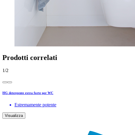
Prodotti correlati
1
/
2
HG detergente extra forte per WC
Estremamente potente
Visualizza