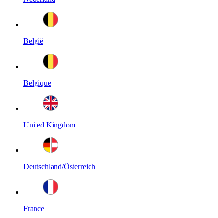
België
Belgique
United Kingdom
Deutschland/Österreich
France