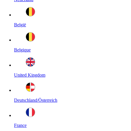
België
Belgique
United Kingdom
Deutschland/Österreich
France