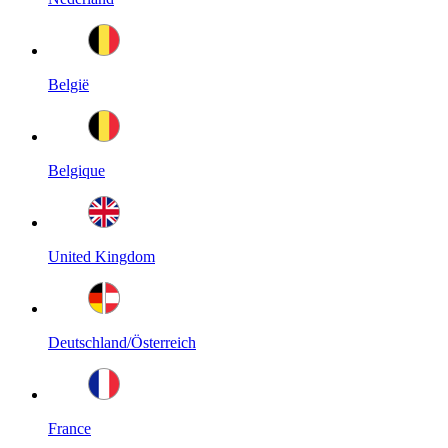
België
Belgique
United Kingdom
Deutschland/Österreich
France