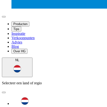
Producten
Tips
Inspiratie
Verkooppunten
Advies
Blog
Over HG
NL
Selecteer een land of regio