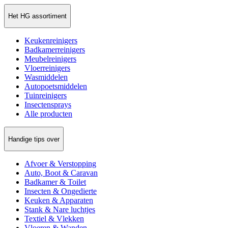
Het HG assortiment
Keukenreinigers
Badkamerreinigers
Meubelreinigers
Vloerreinigers
Wasmiddelen
Autopoetsmiddelen
Tuinreinigers
Insectensprays
Alle producten
Handige tips over
Afvoer & Verstopping
Auto, Boot & Caravan
Badkamer & Toilet
Insecten & Ongedierte
Keuken & Apparaten
Stank & Nare luchtjes
Textiel & Vlekken
Vloeren & Wanden