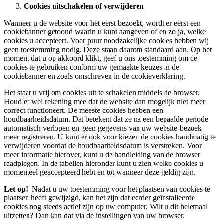
Cookies uitschakelen of verwijderen
Wanneer u de website voor het eerst bezoekt, wordt er eerst een
cookiebanner getoond waarin u kunt aangeven of en zo ja, welke
cookies u accepteert. Voor puur noodzakelijke cookies hebben wij
geen toestemming nodig. Deze staan daarom standaard aan. Op het
moment dat u op akkoord klikt, geef u ons toestemming om de
cookies te gebruiken conform uw gemaakte keuzes in de
cookiebanner en zoals omschreven in de cookieverklaring.
Het staat u vrij om cookies uit te schakelen middels de browser.
Houd er wel rekening mee dat de website dan mogelijk niet meer
correct functioneert. De meeste cookies hebben een
houdbaarheidsdatum. Dat betekent dat ze na een bepaalde periode
automatisch verlopen en geen gegevens van uw website-bezoek
meer registreren. U kunt er ook voor kiezen de cookies handmatig te
verwijderen voordat de houdbaarheidsdatum is verstreken. Voor
meer informatie hierover, kunt u de handleiding van de browser
raadplegen. In de tabellen hieronder kunt u zien welke cookies u
momenteel geaccepteerd hebt en tot wanneer deze geldig zijn.
Let op!
Nadat u uw toestemming voor het plaatsen van cookies te
plaatsen heeft gewijzigd, kan het zijn dat eerder geïnstalleerde
cookies nog steeds actief zijn op uw computer. Wilt u dit helemaal
uitzetten? Dan kan dat via de instellingen van uw browser.