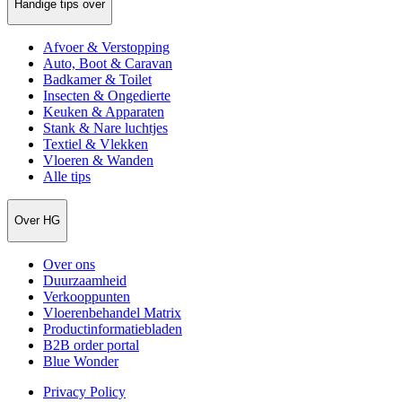
Handige tips over
Afvoer & Verstopping
Auto, Boot & Caravan
Badkamer & Toilet
Insecten & Ongedierte
Keuken & Apparaten
Stank & Nare luchtjes
Textiel & Vlekken
Vloeren & Wanden
Alle tips
Over HG
Over ons
Duurzaamheid
Verkooppunten
Vloerenbehandel Matrix
Productinformatiebladen
B2B order portal
Blue Wonder
Privacy Policy