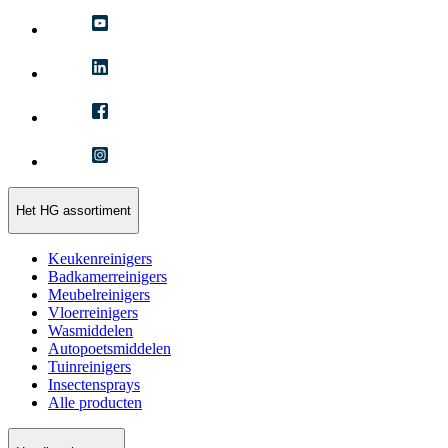
Het HG assortiment
Keukenreinigers
Badkamerreinigers
Meubelreinigers
Vloerreinigers
Wasmiddelen
Autopoetsmiddelen
Tuinreinigers
Insectensprays
Alle producten