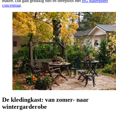
maken. Dat gaat gelukkig snel en streeploos met
HG glasreiniger
concentraat
.
De kledingkast: van zomer- naar
wintergarderobe