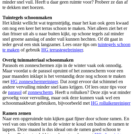
minder snel vuil. Heeft u daar geen ruimte voor? Probeer ze dan af
te dekken met hoezen.
Tuintegels schoonmaken
Het klinkt wellicht wat tegenstrijdig, maar het kan ook geen kwaad
om nog een keer het terras schoon te maken. Niet alleen ziet het er
dan frisser uit als u naar buiten kijkt, op schone tegels zal minder
snel groene aanslag of ander vuil kunnen hechten. Of dit gaat in
ieder geval een stuk langzamer. Lees onze tips om
tuintegels schoon
te maken
of gebruik
HG terrastegelreiniger
.
Overig tuinmateriaal schoonmaken
Parasols en zonneschermen zijn in de winter vaak ook onnodig.
Maar voordat u de parasol opruimt of het zonnescherm voor een
paar maanden inklapt is het verstandig deze nog schoon te maken
met
HG zonneschermreiniger
. Dat zorgt ervoor dat schimmel en
andere vervuiling minder snel kans krijgen. Of lees onze tips voor
de
parasol
of
zonnescherm
. Heeft u rolluiken? Deze zijn wat minder
gevoelig voor vervuiling, maar ook deze kunnen vaak wel een
schoonmaakbeurt gebruiken, bijvoorbeeld met
HG rolluikenreiniger
Ramen zemen
Naar een opgeruimde tuin kijken gaat fijner door schone ramen. En
veel van ons vinden het in de winter te koud om buiten de ramen te
lappen. Deze maand is dus ideaal om de ramen goed schoon te