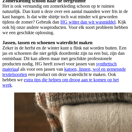
Zomerkleding schoon naar de bergruimte
Het is ook verstandig om zomerkleding schoon op te ruimen
natuurlijk. Dan kunt u deze over een aantal maanden weer fris in de
kast hangen. Is dat witte shirtje toch wat minder wit geworden
tijdens de zomer? Gebruik dan
HG witter dan wit wasmiddel
. Kijk
ook bij onze andere wasproducten. Voor elk soort probleem hebben
we een geschikte oplossing.
Jassen, tassen en schoenen waterdicht maken
Zeker in de herfst en de winter kunt u flink nat worden buiten. Een
jas en schoenen die niet gelijk doordrenkt zijn na een bui, zijn dan
onmisbaar. Dit kan alleen maar met geschikte professionele
producten nodig. HG heeft zowel voor jassen van
synthetisch
materiaa
l als voor een jassen van
katoen, linnen, wol en gemengde
textielsoorten
een product om deze waterdicht te maken. Ook
hebben we
extra tips die helpen om droog aan te komen op het
werk
.