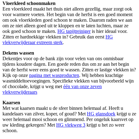
Vloerkleed schoonmaken
Een vloerkleed maakt het thuis niet alleen gezellig, maar zorgt ook
voor warmere voeten. Het begin van de herfst is een goed moment
om ook vloerkleden goed schoon te maken. Daarom raden we aan
om ze niet alleen goed uit te kloppen en te laten luchten, maar ze
ook goed schoon te maken.
HG tapijtreiniger
is hier ideaal voor.
Zitten er hardnekkige vlekken in? Gebruik dan eerst
HG
vlekverwijderaar extreem sterk
.
Dekens wassen
Dekentjes voor op de bank zijn voor velen van ons onmisbaar
tijdens koudere dagen. Een goede reden dus om ze aan het begin
van de herfst weer eens goed te wassen. Zitten er lastige vlekken in?
Kijk op onze
pagina met wasproducten
. Wij hebben krachtige
wasmiddeltoevoegingen. Specifieke vlekken van bijvoorbeeld wijn
of chocolade, krijgt u weg met
één van onze zeven
vlekverwijderaars
Kaarsen
Met wat kaarsen maakt u de sfeer binnen helemaal af. Heeft u
kandelaars van zilver, koper, of goud? Met
HG glansdoek
krijgt u ze
weer helemaal mooi schoon en glimmend. Per ongeluk kaarsvet op
uw kleding gekregen? Met
HG vlekweg 3
krijgt u het zo weer
schoon.