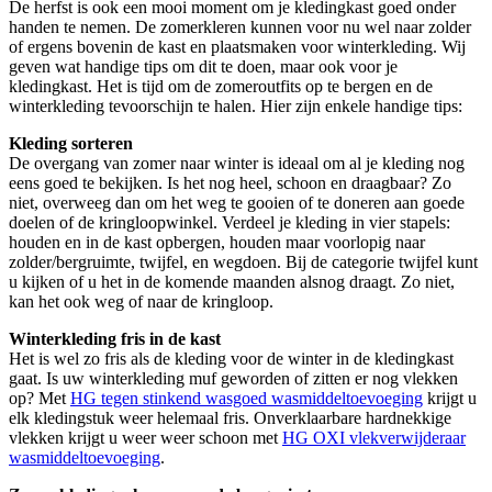
De herfst is ook een mooi moment om je kledingkast goed onder
handen te nemen. De zomerkleren kunnen voor nu wel naar zolder
of ergens bovenin de kast en plaatsmaken voor winterkleding. Wij
geven wat handige tips om dit te doen, maar ook voor je
kledingkast. Het is tijd om de zomeroutfits op te bergen en de
winterkleding tevoorschijn te halen. Hier zijn enkele handige tips:
Kleding sorteren
De overgang van zomer naar winter is ideaal om al je kleding nog
eens goed te bekijken. Is het nog heel, schoon en draagbaar? Zo
niet, overweeg dan om het weg te gooien of te doneren aan goede
doelen of de kringloopwinkel. Verdeel je kleding in vier stapels:
houden en in de kast opbergen, houden maar voorlopig naar
zolder/bergruimte, twijfel, en wegdoen. Bij de categorie twijfel kunt
u kijken of u het in de komende maanden alsnog draagt. Zo niet,
kan het ook weg of naar de kringloop.
Winterkleding fris in de kast
Het is wel zo fris als de kleding voor de winter in de kledingkast
gaat. Is uw winterkleding muf geworden of zitten er nog vlekken
op? Met
HG tegen stinkend wasgoed wasmiddeltoevoeging
krijgt u
elk kledingstuk weer helemaal fris. Onverklaarbare hardnekkige
vlekken krijgt u weer weer schoon met
HG OXI vlekverwijderaar
wasmiddeltoevoeging
.