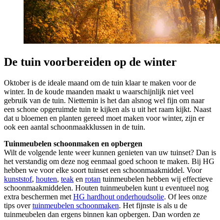
De tuin voorbereiden op de winter
Oktober is de ideale maand om de tuin klaar te maken voor de
winter. In de koude maanden maakt u waarschijnlijk niet veel
gebruik van de tuin. Niettemin is het dan alsnog wel fijn om naar
een schone opgeruimde tuin te kijken als u uit het raam kijkt. Naast
dat u bloemen en planten gereed moet maken voor winter, zijn er
ook een aantal schoonmaakklussen in de tuin.
Tuinmeubelen schoonmaken en opbergen
Wilt de volgende lente weer kunnen genieten van uw tuinset? Dan is
het verstandig om deze nog eenmaal goed schoon te maken. Bij HG
hebben we voor elke soort tuinset een schoonmaakmiddel. Voor
kunststof
,
houten
,
teak
en
rotan
tuinmeubelen hebben wij effectieve
schoonmaakmiddelen. Houten tuinmeubelen kunt u eventueel nog
extra beschermen met
HG hardhout onderhoudsolie
. Of lees onze
tips over
tuinmeubelen schoonmaken
. Het fijnste is als u de
tuinmeubelen dan ergens binnen kan opbergen. Dan worden ze