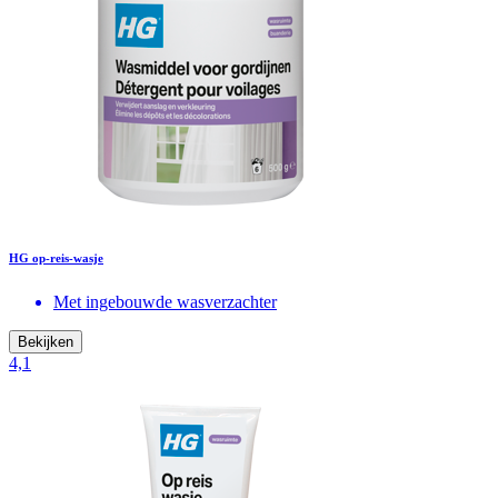
HG op-reis-wasje
Met ingebouwde wasverzachter
Bekijken
4,1