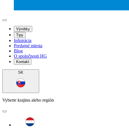
Výrobky
Tipy
Inšpirácia
Predajné miesta
Blog
O spoločnosti HG
Kontakt
SK
Vyberte krajinu alebo región