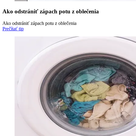
Ako odstrániť zápach potu z oblečenia
Ako odstrániť zápach potu z oblečenia
Prečítať tip