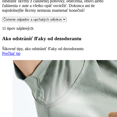
odstrániť škvrny z čalúnenej pohovky, oblečenia, obuvi alebo
čalúnenia v aute a všetko opäť osviežiť. Dokonca ani tie
najodolnejšie škvrny nemusia znamenať konečnú!
11 tipov nájdených
Ako odstrániť fľaky od dezodorantu
Šikovné tipy, ako odstrániť fľaky od dezodorantu
Prečítať tip