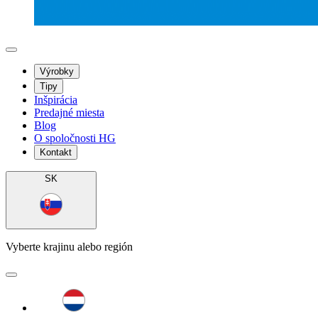
Výrobky
Tipy
Inšpirácia
Predajné miesta
Blog
O spoločnosti HG
Kontakt
SK
Vyberte krajinu alebo región