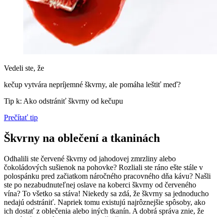
Vedeli ste, že
kečup vytvára nepríjemné škvrny, ale pomáha leštiť meď?
Tip k: Ako odstrániť škvrny od kečupu
Prečítať tip
Škvrny na oblečení a tkaninách
Odhalili ste červené škvrny od jahodovej zmrzliny alebo
čokoládových sušienok na pohovke? Rozliali ste ráno ešte stále v
polospánku pred začiatkom náročného pracovného dňa kávu? Našli
ste po nezabudnuteľnej oslave na koberci škvrny od červeného
vína? To všetko sa stáva! Niekedy sa zdá, že škvrny sa jednoducho
nedajú odstrániť. Napriek tomu existujú najrôznejšie spôsoby, ako
ich dostať z oblečenia alebo iných tkanín. A dobrá správa znie, že