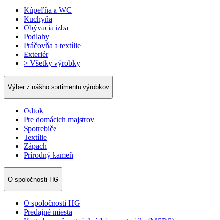
Kúpeľňa a WC
Kuchyňa
Obývacia izba
Podlahy
Práčovňa a textílie
Exteriér
> Všetky výrobky
Výber z nášho sortimentu výrobkov
Odtok
Pre domácich majstrov
Spotrebiče
Textílie
Zápach
Prírodný kameň
O spoločnosti HG
O spoločnosti HG
Predajné miesta