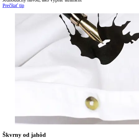
Prečítať tip
Škvrny od jahôd