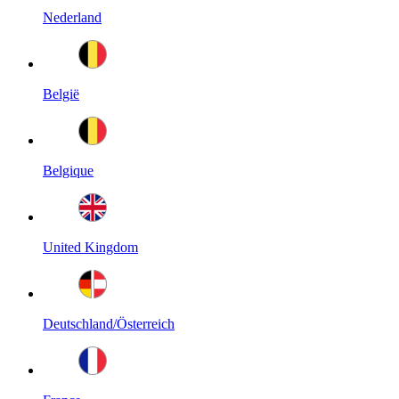
Nederland
België
Belgique
United Kingdom
Deutschland/Österreich