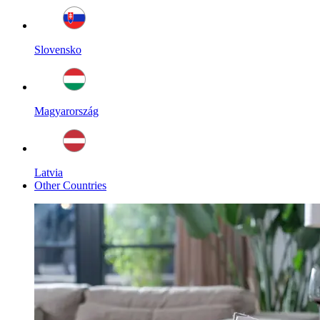
Slovensko
Magyarország
Latvia
Other Countries