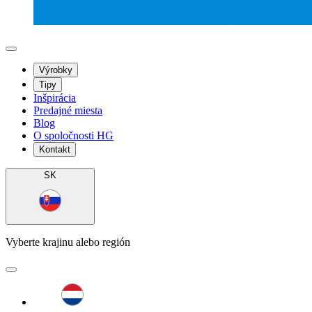
Výrobky
Tipy
Inšpirácia
Predajné miesta
Blog
O spoločnosti HG
Kontakt
SK
Vyberte krajinu alebo región