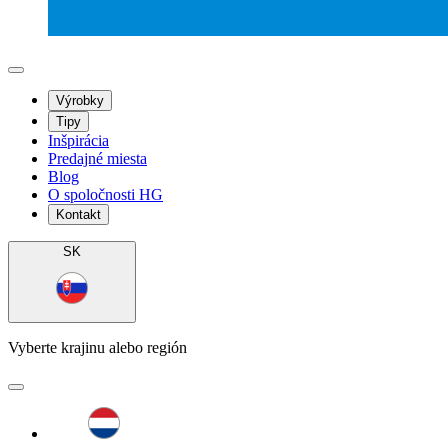
Výrobky
Tipy
Inšpirácia
Predajné miesta
Blog
O spoločnosti HG
Kontakt
SK
Vyberte krajinu alebo región