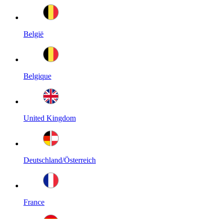
België
Belgique
United Kingdom
Deutschland/Österreich
France