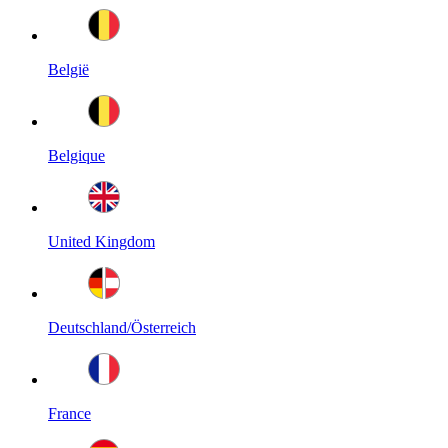
België
Belgique
United Kingdom
Deutschland/Österreich
France