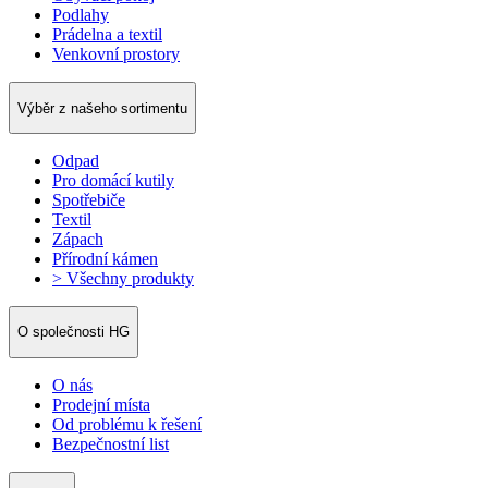
Podlahy
Prádelna a textil
Venkovní prostory
Výběr z našeho sortimentu
Odpad
Pro domácí kutily
Spotřebiče
Textil
Zápach
Přírodní kámen
> Všechny produkty
O společnosti HG
O nás
Prodejní místa
Od problému k řešení
Bezpečnostní list