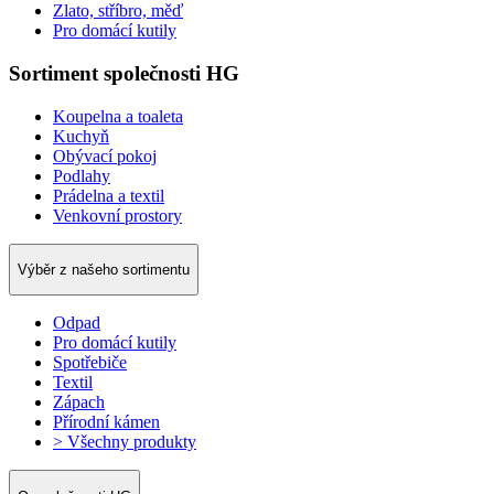
Zlato, stříbro, měď
Pro domácí kutily
Sortiment společnosti HG
Koupelna a toaleta
Kuchyň
Obývací pokoj
Podlahy
Prádelna a textil
Venkovní prostory
Výběr z našeho sortimentu
Odpad
Pro domácí kutily
Spotřebiče
Textil
Zápach
Přírodní kámen
> Všechny produkty