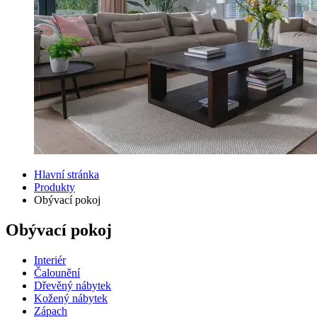
Hlavní stránka
Produkty
Obývací pokoj
Obývací pokoj
Interiér
Čalounění
Dřevěný nábytek
Kožený nábytek
Zápach