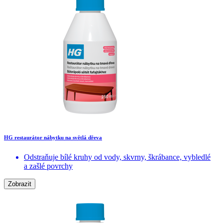
HG restaurátor nábytku na světlá dřeva
Odstraňuje bílé kruhy od vody, skvrny, škrábance, vybledlé
a zašlé povrchy
Zobrazit