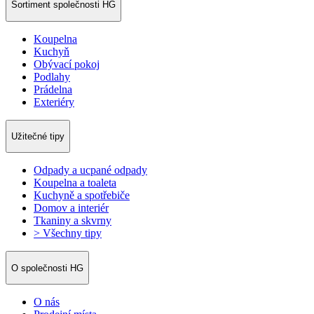
Sortiment společnosti HG
Koupelna
Kuchyň
Obývací pokoj
Podlahy
Prádelna
Exteriéry
Užitečné tipy
Odpady a ucpané odpady
Koupelna a toaleta
Kuchyně a spotřebiče
Domov a interiér
Tkaniny a skvrny
> Všechny tipy
O společnosti HG
O nás