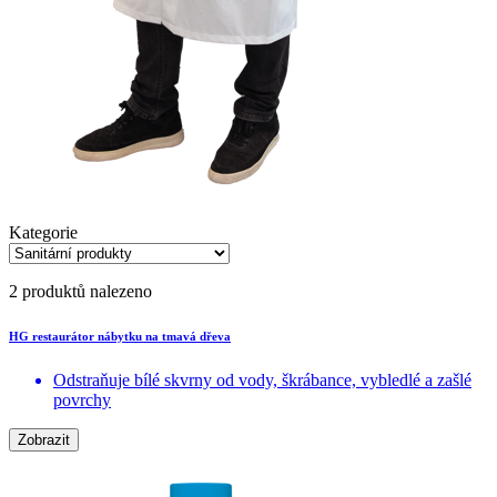
Kategorie
2 produktů nalezeno
HG restaurátor nábytku na tmavá dřeva
Odstraňuje bílé skvrny od vody, škrábance, vybledlé a zašlé
povrchy
Zobrazit