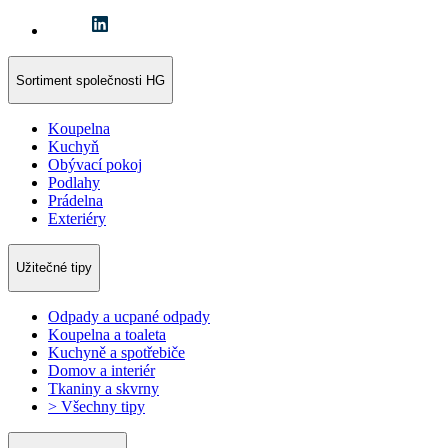
Sortiment společnosti HG
Koupelna
Kuchyň
Obývací pokoj
Podlahy
Prádelna
Exteriéry
Užitečné tipy
Odpady a ucpané odpady
Koupelna a toaleta
Kuchyně a spotřebiče
Domov a interiér
Tkaniny a skvrny
> Všechny tipy