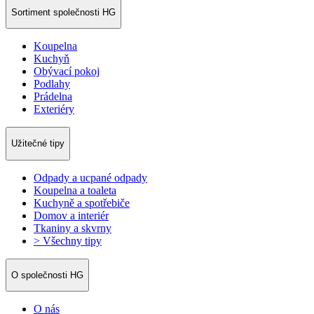
Sortiment společnosti HG
Koupelna
Kuchyň
Obývací pokoj
Podlahy
Prádelna
Exteriéry
Užitečné tipy
Odpady a ucpané odpady
Koupelna a toaleta
Kuchyně a spotřebiče
Domov a interiér
Tkaniny a skvrny
> Všechny tipy
O společnosti HG
O nás