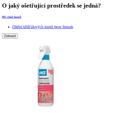
O jaký ošetřující prostředek se jedná?
HG čistič lustrů
čištění křišťálových lustrů beze šmouh
Zobrazit