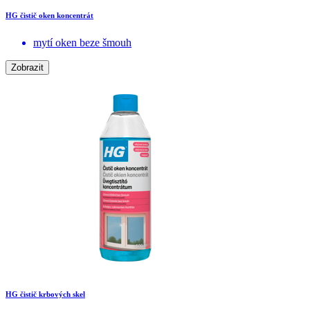
HG čistič oken koncentrát
mytí oken beze šmouh
Zobrazit
HG čistič krbových skel