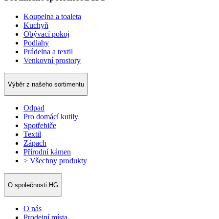
Koupelna a toaleta
Kuchyň
Obývací pokoj
Podlahy
Prádelna a textil
Venkovní prostory
Výběr z našeho sortimentu
Odpad
Pro domácí kutily
Spotřebiče
Textil
Zápach
Přírodní kámen
> Všechny produkty
O společnosti HG
O nás
Prodejní místa