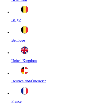
België
Belgique
United Kingdom
Deutschland/Österreich
France