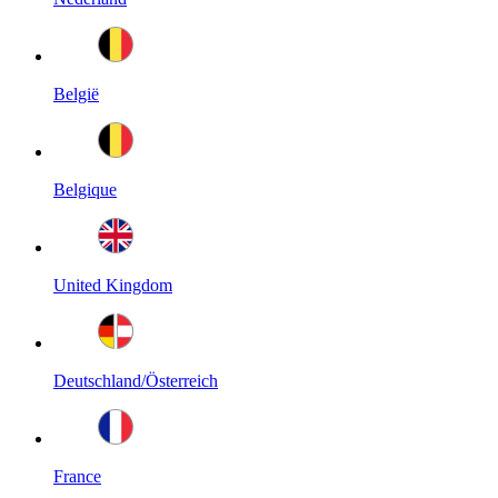
België
Belgique
United Kingdom
Deutschland/Österreich
France