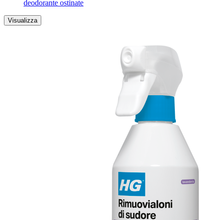
deodorante ostinate
Visualizza