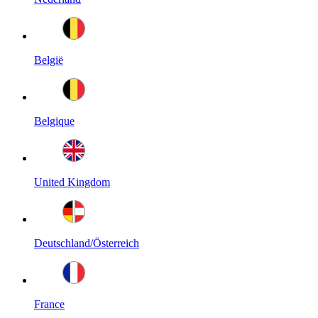
België
Belgique
United Kingdom
Deutschland/Österreich
France