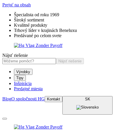
Prejsť na obsah
Špecialista od roku 1969
Široký sortiment
Kvalitné produkty
Trhový líder v krajinách Beneluxu
Predávané po celom svete
Nájsť riešenie
Nájsť riešenie
Výrobky
Tipy
Inšpirácia
Predajné miesta
Blog
O spoločnosti HG
Kontakt
SK