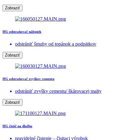
Zobraziť
HG odstraňovač nálepiek
odstrániť šmuhy od topánok a podpätkov
Zobraziť
HG odstraňovač zvyškov cementu
odstrániť zvyšky cementu/ škárovacej malty
Zobraziť
HG čistič na dlažbu
pravidelné čistenie – čistiaci výrobok