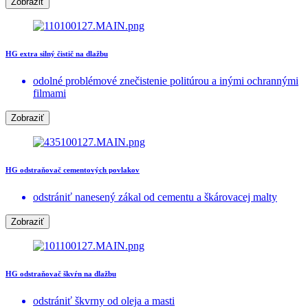
Zobraziť
HG extra silný čistič na dlažbu
odolné problémové znečistenie politúrou a inými ochrannými
filmami
Zobraziť
HG odstraňovač cementových povlakov
odstrániť nanesený zákal od cementu a škárovacej malty
Zobraziť
HG odstraňovač škvŕn na dlažbu
odstrániť škvrny od oleja a masti