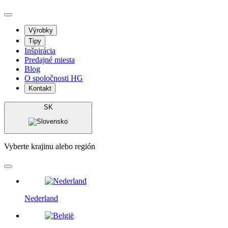
Výrobky
Tipy
Inšpirácia
Predajné miesta
Blog
O spoločnosti HG
Kontakt
SK
Vyberte krajinu alebo región
Nederland