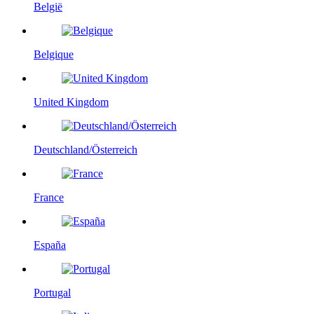
België
Belgique
United Kingdom
Deutschland/Österreich
France
España
Portugal