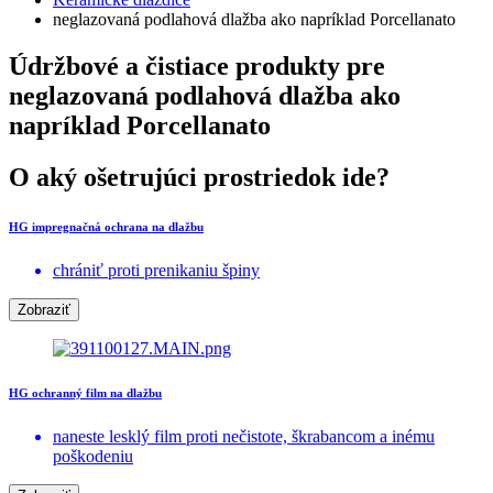
neglazovaná podlahová dlažba ako napríklad Porcellanato
Údržbové a čistiace produkty pre
neglazovaná podlahová dlažba ako
napríklad Porcellanato
O aký ošetrujúci prostriedok ide?
HG impregnačná ochrana na dlažbu
chrániť proti prenikaniu špiny
Zobraziť
HG ochranný film na dlažbu
naneste lesklý film proti nečistote, škrabancom a inému
poškodeniu