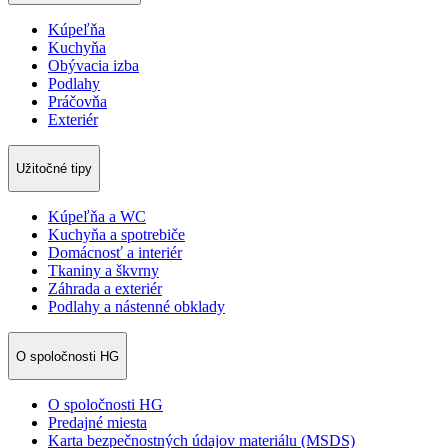
Kúpeľňa
Kuchyňa
Obývacia izba
Podlahy
Práčovňa
Exteriér
Užitočné tipy
Kúpeľňa a WC
Kuchyňa a spotrebiče
Domácnosť a interiér
Tkaniny a škvrny
Záhrada a exteriér
Podlahy a nástenné obklady
O spoločnosti HG
O spoločnosti HG
Predajné miesta
Karta bezpečnostných údajov materiálu (MSDS)