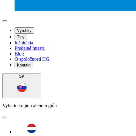
Výrobky
Tipy
Inšpirácia
Predajné miesta
Blog
O spoločnosti HG
Kontakt
SK
Vyberte krajinu alebo región