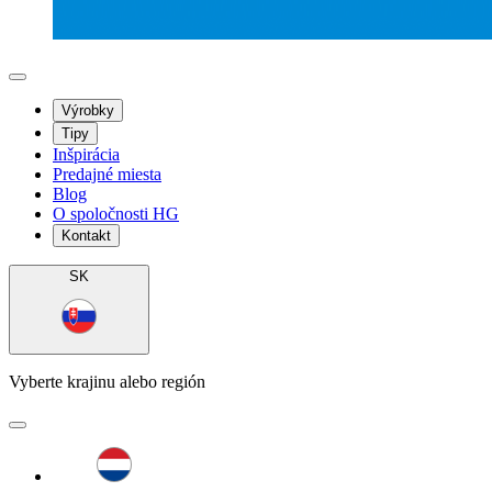
Výrobky
Tipy
Inšpirácia
Predajné miesta
Blog
O spoločnosti HG
Kontakt
SK
Vyberte krajinu alebo región