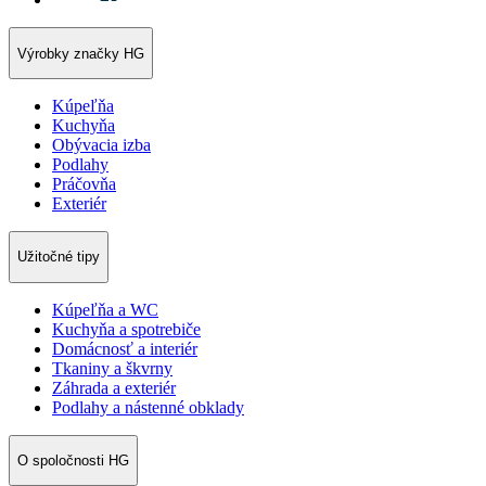
Výrobky značky HG
Kúpeľňa
Kuchyňa
Obývacia izba
Podlahy
Práčovňa
Exteriér
Užitočné tipy
Kúpeľňa a WC
Kuchyňa a spotrebiče
Domácnosť a interiér
Tkaniny a škvrny
Záhrada a exteriér
Podlahy a nástenné obklady
O spoločnosti HG