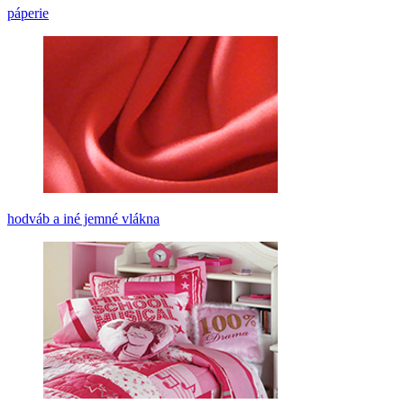
páperie
hodváb a iné jemné vlákna