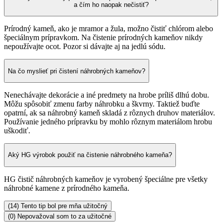
a čím ho naopak nečistiť?
Prírodný kameň, ako je mramor a žula, možno čistiť chlórom alebo
špeciálnym prípravkom. Na čistenie prírodných kameňov nikdy
nepoužívajte ocot. Pozor si dávajte aj na jedlú sódu.
Na čo myslieť pri čistení náhrobných kameňov?
Nenechávajte dekorácie a iné predmety na hrobe príliš dlhú dobu.
Môžu spôsobiť zmenu farby náhrobku a škvrny. Taktiež buďte
opatrní, ak sa náhrobný kameň skladá z rôznych druhov materiálov.
Používanie jedného prípravku by mohlo rôznym materiálom hrobu
uškodiť.
Aký HG výrobok použiť na čistenie náhrobného kameňa?
HG čistič náhrobných kameňov je vyrobený špeciálne pre všetky
náhrobné kamene z prírodného kameňa.
(14) Tento tip bol pre mňa užitočný
(0) Nepovažoval som to za užitočné