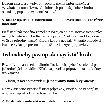
jednom mieste a aj vplyvom počasia menia farbu kameňa a
vytvárajú na ňom škvrny. Je dobré ich po dlhšej dobe z hrobu
odstrániť, prípadne vymeniť za nové.
5. Buďte opatrní pri náhrobkoch, na ktorých boli použité rôzne
materiály
Pri čistení náhrobného kameňa z rôznych druhov kovov alebo iných
rôznych materiálov buďte naozaj opatrní. Niektoré výrobky, ktoré
vyčistia prírodný kameň, škodia kovu a naopak. V tomto prípade si
čistenie vyžaduje presnosť a použitie viacerých prípravkov.
Jednoduchý postup ako vyčistiť hrob
Bez ohľadu na materiál náhrobného kameňa, jeho čistenie má pár
jednoduchých pravidiel. Kľúčová je voľba prípravku na konkrétny
typ kameňa.
1. Zistite, z akého materiálu je náhrobný kameň vyrobený
Na základe toho vyberte čistiaci prípravok, ktorý bude vhodný na
umytie a nepoškodí povrch náhrobku.
2. Odstráňte z náhrobku nečistoty a dekorácie