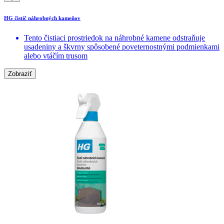
HG čistič náhrobných kameňov
Tento čistiaci prostriedok na náhrobné kamene odstraňuje
usadeniny a škvrny spôsobené poveternostnými podmienkami
alebo vtáčím trusom
Zobraziť