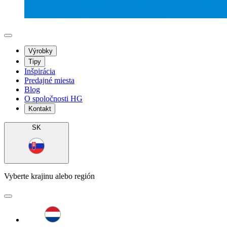
Výrobky
Tipy
Inšpirácia
Predajné miesta
Blog
O spoločnosti HG
Kontakt
SK
Vyberte krajinu alebo región