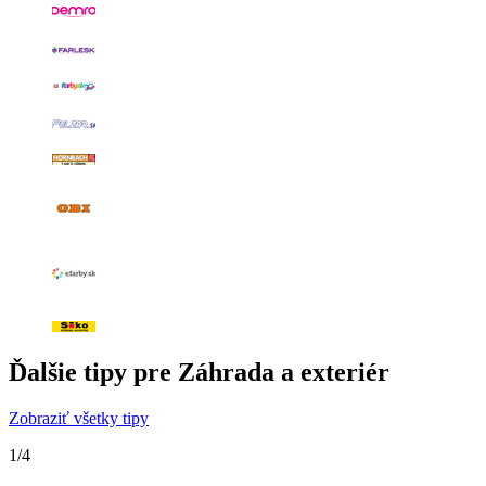
Ďalšie tipy pre Záhrada a exteriér
Zobraziť všetky tipy
1
/
4