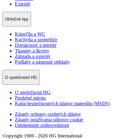
Exteriér
Užitočné tipy
Kúpeľňa a WC
Kuchyňa a spotrebiče
Domácnosť a interiér
Tkaniny a škvrny
Záhrada a exteriér
Podlahy a nástenné obklady
O spoločnosti HG
O spoločnosti HG
Predajné miesta
Karta bezpečnostných údajov materiálu (MSDS)
Zásady ochrany osobných údajov
Zásady používania súborov cookie
Odmietnutie zodpovednosti
©opyright 1969 - 2026 HG International