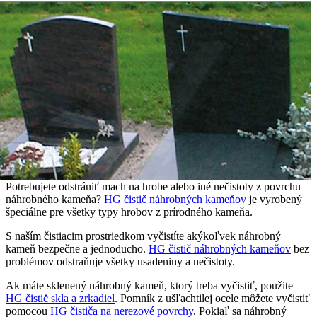
Potrebujete odstrániť mach na hrobe alebo iné nečistoty z povrchu
náhrobného kameňa?
HG čistič náhrobných kameňov
je vyrobený
špeciálne pre všetky typy hrobov z prírodného kameňa.
S naším čistiacim prostriedkom vyčistíte akýkoľvek náhrobný
kameň bezpečne a jednoducho.
HG čistič náhrobných kameňov
bez
problémov odstraňuje všetky usadeniny a nečistoty.
Ak máte sklenený náhrobný kameň, ktorý treba vyčistiť, použite
HG čistič skla a zrkadiel
. Pomník z ušľachtilej ocele môžete vyčistiť
pomocou
HG čističa na nerezové povrchy
. Pokiaľ sa náhrobný