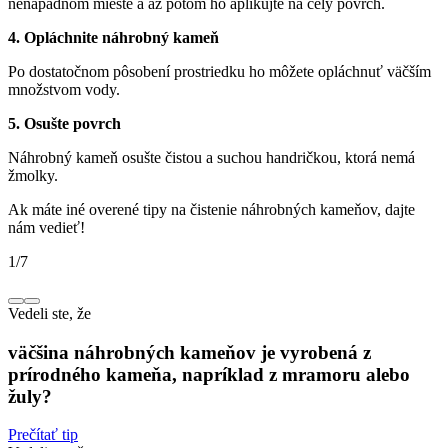
nenápadnom mieste a až potom ho aplikujte na celý povrch.
4. Opláchnite náhrobný kameň
Po dostatočnom pôsobení prostriedku ho môžete opláchnuť väčším
množstvom vody.
5. Osušte povrch
Náhrobný kameň osušte čistou a suchou handričkou, ktorá nemá
žmolky.
Ak máte iné overené tipy na čistenie náhrobných kameňov, dajte
nám vedieť!
1
/
7
Vedeli ste, že
väčšina náhrobných kameňov je vyrobená z
prírodného kameňa, napríklad z mramoru alebo
žuly?
Prečítať tip