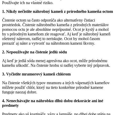
Používajte ich na vlastné riziko.
1. Nikdy nečistite náhrobný kameň z prírodného kameňa octom
Čistenie octom sa často odporúča ako alternatívny čistiaci
prostriedok. Čistenie náhrobného kameňa z prírodných materiálov
pomocou octu je ale absolútne neprípustné. Ocot je kyslý a mohol
by s prírodným kameňom zle reagovať. Aj keď je náhrobný kameň
ošetrený náterom, radšej to neriskujte. Ocot by mohol časom
preraziť aj náter a vytvoriť na náhrobnom kameni škvrny.
2. Nepoužívajte na čistenie jedlú sódu
Aj keď je jedlá sóda menej agresívna ako ocot, môže prírodnému
kameňu uškodiť. Na čistenie hrobu si radšej vyberte iný prípravok.
3. Vyčistite mramorový kameň chlórom
Na čistenie všetkých typov mramoru a iných vápenatých kameňov
môžete použiť chlór, ktorý na tieto konkrétne prírodné kamene
funguje naozaj dobre.
4. Nenechávajte na náhrobku dlhú dobu dekorácie ani iné
predmety
Predmety ako sú kvetináče, vázy a lampáše, po dlhej dobe státia na