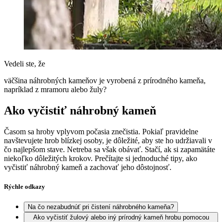
Vedeli ste, že
väčšina náhrobných kameňov je vyrobená z prírodného kameňa,
napríklad z mramoru alebo žuly?
Ako vyčistiť náhrobný kameň
Časom sa hroby vplyvom počasia znečistia. Pokiaľ pravidelne
navštevujete hrob blízkej osoby, je dôležité, aby ste ho udržiavali v
čo najlepšom stave. Netreba sa však obávať. Stačí, ak si zapamätáte
niekoľko dôležitých krokov. Prečítajte si jednoduché tipy, ako
vyčistiť náhrobný kameň a zachovať jeho dôstojnosť.
Rýchle odkazy
Na čo nezabudnúť pri čistení náhrobného kameňa?
Ako vyčistiť žulový alebo iný prírodný kameň hrobu pomocou