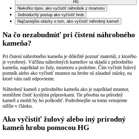
HG
Niekoľko tipov, ako vyčistiť náhrobok z mramoru
Jednoduchý postup ako vyčistiť hrob
Najčastejšie otázky o tom, ako vyčistiť náhrobný kameň
Na čo nezabudnúť pri čistení náhrobného
kameňa?
Pri čistení náhrobného kameňa je dôležité poznať materiál, z ktorého
je vyrobený. Väčšina náhrobných kameňov sa skladá z prírodného
kameňa, napríklad zo žuly, mramoru a podobne. Čím vyčistit žulový
pomník alebo ako vyčistiť mramor na hrobe sú zásadné otázky, na
ktoré vám radi odpovieme.
Náhrobný kameň z prírodného kameňa ako je napríklad mramor,
nemôžete čistiť kyslými prípravkami. Tie pôsobia na prírodný
kameň a mohli by ho poškodiť. Podrobnejšie sa tomu venujeme
nižšie v článku.
Ako vyčistiť žulový alebo iný prírodný
kameň hrobu pomocou HG