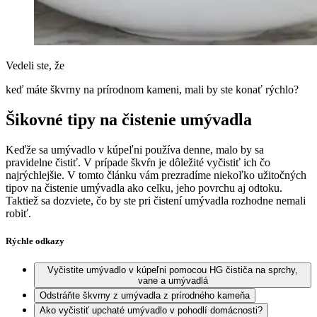
Vedeli ste, že
keď máte škvrny na prírodnom kameni, mali by ste konať rýchlo?
Šikovné tipy na čistenie umývadla
Keďže sa umývadlo v kúpeľni používa denne, malo by sa
pravidelne čistiť. V prípade škvŕn je dôležité vyčistiť ich čo
najrýchlejšie. V tomto článku vám prezradíme niekoľko užitočných
tipov na čistenie umývadla ako celku, jeho povrchu aj odtoku.
Taktiež sa dozviete, čo by ste pri čistení umývadla rozhodne nemali
robiť.
Rýchle odkazy
Vyčistite umývadlo v kúpeľni pomocou HG čističa na sprchy,
vane a umývadlá
Odstráňte škvrny z umývadla z prírodného kameňa
Ako vyčistiť upchaté umývadlo v pohodlí domácnosti?