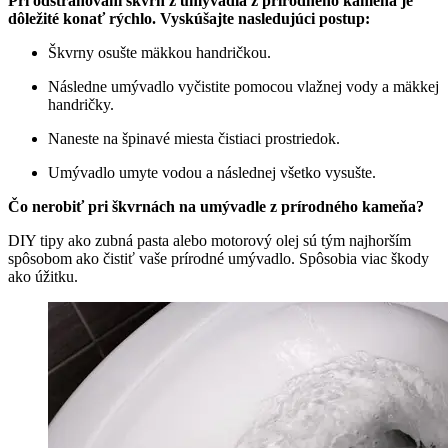
Pri odstraňovaní škvŕn z umývadla z prírodného kameňa je
dôležité konať rýchlo. Vyskúšajte nasledujúci postup:
Škvrny osušte mäkkou handričkou.
Následne umývadlo vyčistite pomocou vlažnej vody a mäkkej
handričky.
Naneste na špinavé miesta čistiaci prostriedok.
Umývadlo umyte vodou a následnej všetko vysušte.
Čo nerobiť pri škvrnách na umývadle z prírodného kameňa?
DIY tipy ako zubná pasta alebo motorový olej sú tým najhorším
spôsobom ako čistiť vaše prírodné umývadlo. Spôsobia viac škody
ako úžitku.