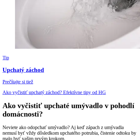
Tip
Upchatý záchod
Prečítajte si tiež
Ako vyčistiť upchatý záchod? Efektívne tipy od HG
Ako vyčistiť upchaté umývadlo v pohodlí
domácnosti?
Neviete ako odopchať umývadlo? Aj keď zápach z umývadla
nemusí byť vždy dôsledkom upchatého potrubia, čistenie odtoku by
malo byť vašim prvým krokom.