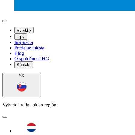
Výrobky
Tipy
Inšpirácia
Predajné miesta
Blog
O spoločnosti HG
Kontakt
SK
Vyberte krajinu alebo región