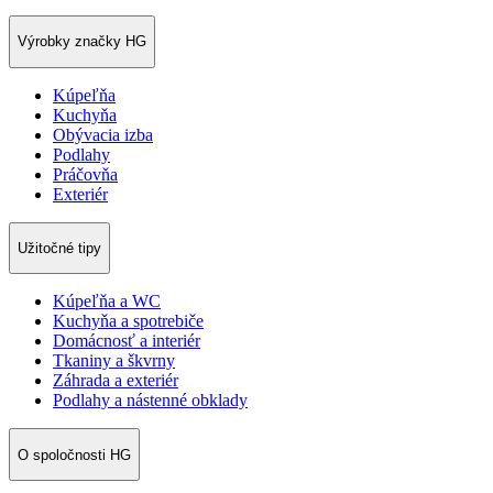
Výrobky značky HG
Kúpeľňa
Kuchyňa
Obývacia izba
Podlahy
Práčovňa
Exteriér
Užitočné tipy
Kúpeľňa a WC
Kuchyňa a spotrebiče
Domácnosť a interiér
Tkaniny a škvrny
Záhrada a exteriér
Podlahy a nástenné obklady
O spoločnosti HG