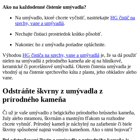
Ako na každodenné čistenie umývadla?
Na umývadlo, ktoré chcete vyčistiť, nastriekajte
HG čistič na
sprchy, vane a umývadlá
.
Nechajte čistiaci prostriedok krátko pôsobiť.
Nakoniec ho z umývadla poriadne opláchnite.
Výhodou
HG čističa na sprchy, vane a umývadlá
je, že sa dá použiť
nielen na umývadlá z prírodného kameňa ale aj na hliníkové,
keramické či porcelánové umývadlá. Okrem čistenia umývadla je
vhodný aj na čistenie sprchového kúta z plastu, jeho obkladov alebo
vane.
Odstráňte škvrny z umývadla z
prírodného kameňa
Či už je vaše umývadlo z belgického prírodného brúsneho kameňa,
žuly alebo mramoru, škvrnám a mastným fľakom sa rozhodne
chcete vyhnúť. Prírodný kameň je náchylný na zafarbenie či biele
škvrny spôsobené najmä vodným kameňom. Ako s nimi bojovať?