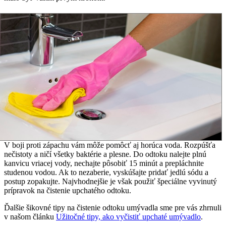
V boji proti zápachu vám môže pomôcť aj horúca voda. Rozpúšťa
nečistoty a ničí všetky baktérie a plesne. Do odtoku nalejte plnú
kanvicu vriacej vody, nechajte pôsobiť 15 minút a prepláchnite
studenou vodou. Ak to nezaberie, vyskúšajte pridať jedlú sódu a
postup zopakujte. Najvhodnejšie je však použiť špeciálne vyvinutý
prípravok na čistenie upchatého odtoku.
Ďalšie šikovné tipy na čistenie odtoku umývadla sme pre vás zhrnuli
v našom článku
Užitočné tipy, ako vyčistiť upchaté umývadlo
.