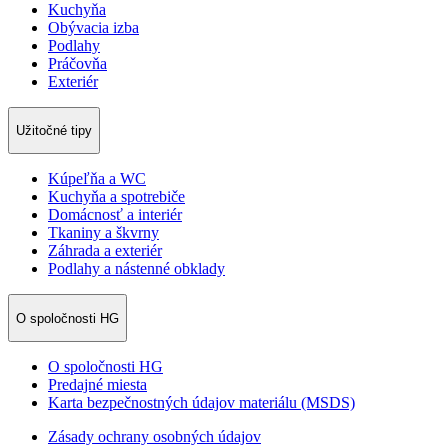
Kuchyňa
Obývacia izba
Podlahy
Práčovňa
Exteriér
Užitočné tipy
Kúpeľňa a WC
Kuchyňa a spotrebiče
Domácnosť a interiér
Tkaniny a škvrny
Záhrada a exteriér
Podlahy a nástenné obklady
O spoločnosti HG
O spoločnosti HG
Predajné miesta
Karta bezpečnostných údajov materiálu (MSDS)
Zásady ochrany osobných údajov