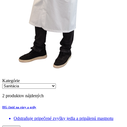
Kategórie
2 produktov nájdených
HG čistič na rúry a grily
Odstraňuje pripečené zvyšky jedla a pripálenú mastnotu