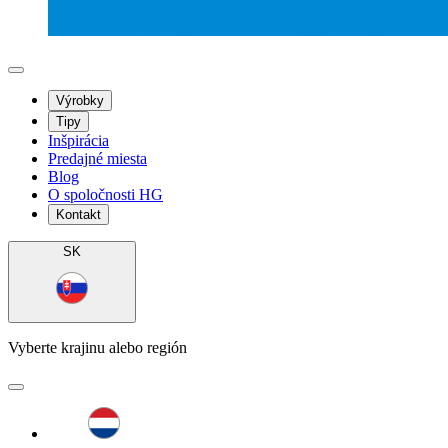
Výrobky
Tipy
Inšpirácia
Predajné miesta
Blog
O spoločnosti HG
Kontakt
SK
Vyberte krajinu alebo región