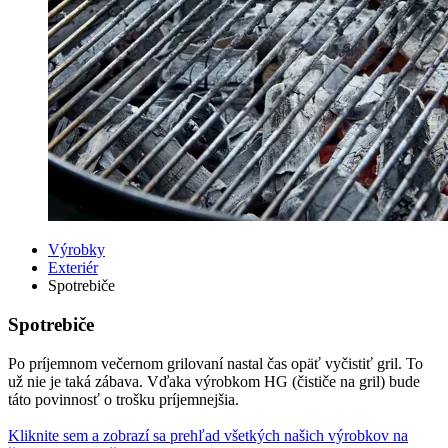
Výrobky
Exteriér
Spotrebiče
Spotrebiče
Po príjemnom večernom grilovaní nastal čas opäť vyčistiť gril. To
už nie je taká zábava. Vďaka výrobkom HG (čističe na gril) bude
táto povinnosť o trošku príjemnejšia.
Kliknite sem a zobrazí sa prehľad všetkých našich výrobkov na