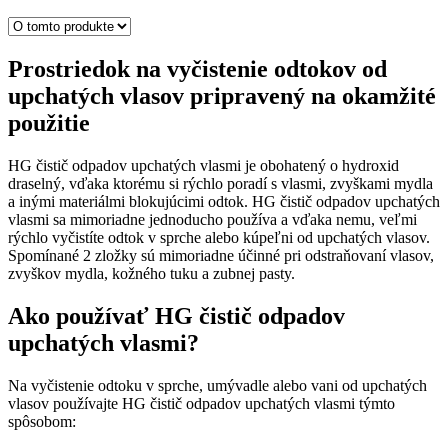
Prostriedok na vyčistenie odtokov od
upchatých vlasov pripravený na okamžité
použitie
HG čistič odpadov upchatých vlasmi je obohatený o hydroxid
draselný, vďaka ktorému si rýchlo poradí s vlasmi, zvyškami mydla
a inými materiálmi blokujúcimi odtok. HG čistič odpadov upchatých
vlasmi sa mimoriadne jednoducho používa a vďaka nemu, veľmi
rýchlo vyčistíte odtok v sprche alebo kúpeľni od upchatých vlasov.
Spomínané 2 zložky sú mimoriadne účinné pri odstraňovaní vlasov,
zvyškov mydla, kožného tuku a zubnej pasty.
Ako používať HG čistič odpadov
upchatých vlasmi?
Na vyčistenie odtoku v sprche, umývadle alebo vani od upchatých
vlasov používajte HG čistič odpadov upchatých vlasmi týmto
spôsobom: