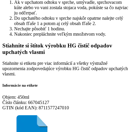
Ak v upchatom odtoku v sprche, umývadle, sprchovacom
kúte alebo vo vani zostala stojaca voda, pokúste sa čo najviac
ju odčerpať.
Do upchatého odtoku v sprche najskôr opatrne nalejte celý
obsah fľaše 1 a potom aj celý obsah fľaše 2.
Nechajte pôsobiť 1 hodinu.
Nakoniec prepláchnite veľkým množstvom vody.
Stiahnite si štítok výrobku HG čistič odpadov
upchatých vlasmi
Stiahnite si etiketu pre viac informácií a všetky výstražné
upozornenia zodpovedajúce výrobku HG čistič odpadov upchatých
vlasmi.
Informácie na etikete
Objem: 450ml
Číslo článku: 667045127
GTIN (kód EAN): 8711577247010