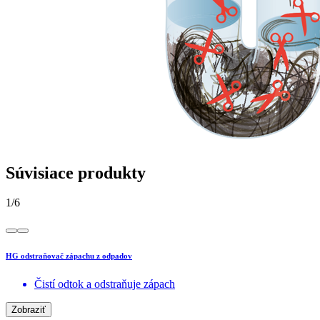
Súvisiace produkty
1
/
6
HG odstraňovač zápachu z odpadov
Čistí odtok a odstraňuje zápach
Zobraziť