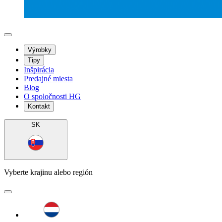
Výrobky
Tipy
Inšpirácia
Predajné miesta
Blog
O spoločnosti HG
Kontakt
SK
Vyberte krajinu alebo región