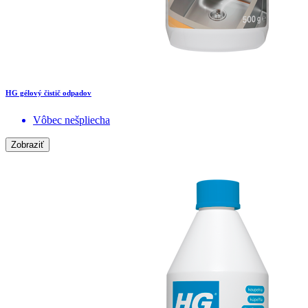
HG gélový čistič odpadov
Vôbec nešpliecha
Zobraziť