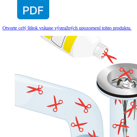
Otvorte celý štítok vrátane výstražných upozornení tohto produktu.