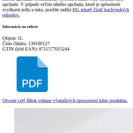
upchatie. V prípade veľmi silného upchatia, ktoré je spôsobené
zvyškami jedla a tuku, použite radšej
HG tekutý čistič kuchynských
odpadov.
Informácie na etikete
Objem: 1L
Číslo článku: 139100127
GTIN (kód EAN): 8711577015244
Otvorte celý štítok vrátane výstražných upozornení tohto produktu.