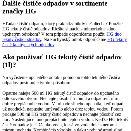
Ďalšie čističe odpadov v sortimente
značky HG
Hľadáte čistič odpadu, ktorý prakticky nikdy nešpliecha? Použite
HG tekutý čistič odpadov. Riešite situáciu s mimoriadne silno
upchatým odtokom? V tom prípade odporúčame použiť
HG duo
tekutý čistič odpadov
. Na kuchynský odtok odporúčame
HG tekutý
čistič kuchynských odpadov
.
Ako používať HG tekutý čistič odpadov
(1l)?
Na vyčistenie upchatého odtoku pomocou tohto tekutého čističa
odpadov postupujte týmto spôsobom.
Opatrne nalejte 500 ml HG tekutý čistič odpadov do upchatého
odtokového otvoru. Nechajte pôsobiť 5 minút a odpadovú rúru
dobre prepláchnite vodou. V prípade silného upchatia, keď odpad
už neodteká, napustite umývadlo alebo drez teplou vodou. Potom
pridajte 500 ml HG tekutý čistič odpadov a nechajte pôsobiť cez
noc. Nasledujúce ráno prepláchnite teplou vodou. Keďže HG tekutý
čistič odpadov je ťažší ako voda, klesá vo vode dole smerom k
miestu upchatia. Kombinácia výrobku a tlaku vody odstráni silné