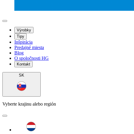
Výrobky
Tipy
Inšpirácia
Predajné miesta
Blog
O spoločnosti HG
Kontakt
SK
Vyberte krajinu alebo región