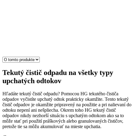
Tekutý čistič odpadu na všetky typy
upchatých odtokov
Hľadáte tekutý čistič odpadu? Pomocou HG tekutého čističa
odpadov vyčistíte upchatý odtok prakticky okamžite. Tento tekutý
čistič odpadov je okamžite pripravený na použitie a pri nalievaní do
odtoku nepení ani nešpliecha. Okrem toho HG tekutý čistič
odpadov nikdy nezhorší situáciu s upchatým odtokom ako sa to
môže stať pri použití práškových alebo granulovaných čističov,
pretože tie sa môžu akumulovať na mieste upchatia.