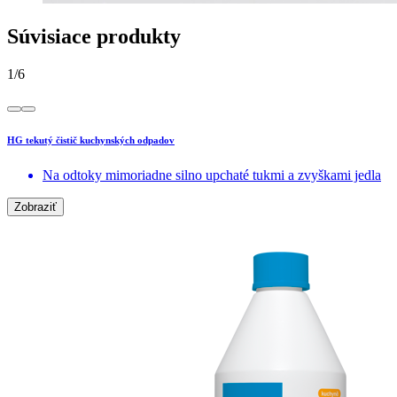
Súvisiace produkty
1
/
6
HG tekutý čistič kuchynských odpadov
Na odtoky mimoriadne silno upchaté tukmi a zvyškami jedla
Zobraziť