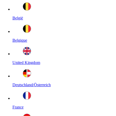
België
Belgique
United Kingdom
Deutschland/Österreich
France