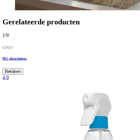
Gerelateerde producten
1
/
9
HG glasreiniger
Bekijken
4,9