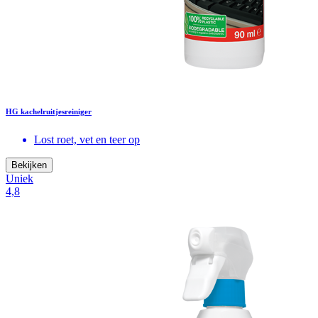
HG kachelruitjesreiniger
Lost roet, vet en teer op
Bekijken
Uniek
4,8