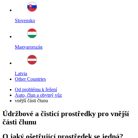
Slovensko
Magyarország
Latvia
Other Countries
Od problému k řešení
Auto, člun a obytný vůz
vnější části člunu
Údržbové a čisticí prostředky pro vnější
části člunu
O jaký ošetřující prostředek se jedná?