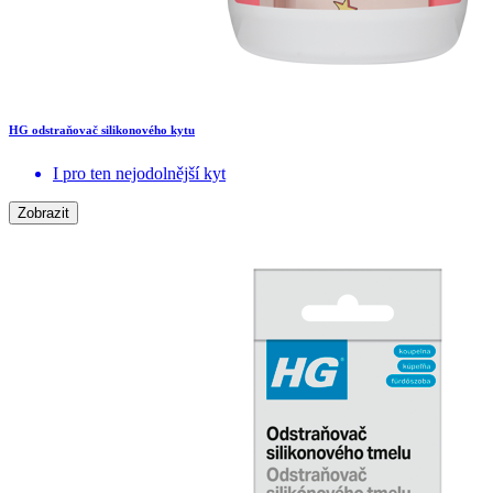
HG odstraňovač silikonového kytu
I pro ten nejodolnější kyt
Zobrazit