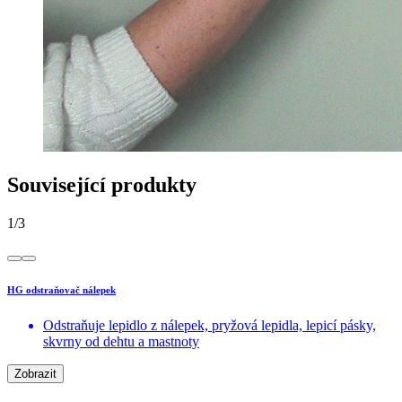
Související produkty
1
/
3
HG odstraňovač nálepek
Odstraňuje lepidlo z nálepek, pryžová lepidla, lepicí pásky,
skvrny od dehtu a mastnoty
Zobrazit