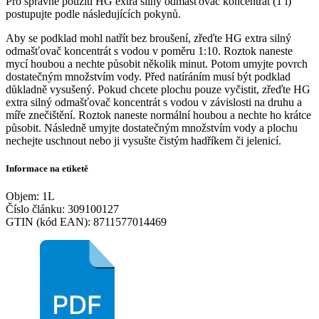
Pro správné použití HG extra silný odmašťovač koncentrát (1 l)
postupujte podle následujících pokynů.
Aby se podklad mohl natřít bez broušení, zřeďte HG extra silný
odmašťovač koncentrát s vodou v poměru 1:10. Roztok naneste
mycí houbou a nechte působit několik minut. Potom umyjte povrch
dostatečným množstvím vody. Před natíráním musí být podklad
důkladně vysušený. Pokud chcete plochu pouze vyčistit, zřeďte HG
extra silný odmašťovač koncentrát s vodou v závislosti na druhu a
míře znečištění. Roztok naneste normální houbou a nechte ho krátce
působit. Následně umyjte dostatečným množstvím vody a plochu
nechejte uschnout nebo ji vysušte čistým hadříkem či jelenicí.
Informace na etiketě
Objem: 1L
Číslo článku: 309100127
GTIN (kód EAN): 8711577014469