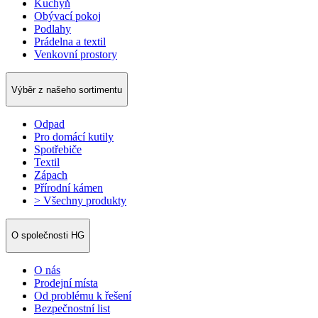
Kuchyň
Obývací pokoj
Podlahy
Prádelna a textil
Venkovní prostory
Výběr z našeho sortimentu
Odpad
Pro domácí kutily
Spotřebiče
Textil
Zápach
Přírodní kámen
> Všechny produkty
O společnosti HG
O nás
Prodejní místa
Od problému k řešení
Bezpečnostní list