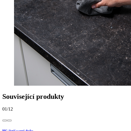
Související produkty
01
/
12
HG čistič varné desky