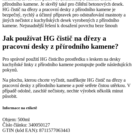
přírodního kamene. Je skvělý také pro čištění betonových desek.
HG čistič na dřezy a pracovní desky z přírodního kamene je
bezpečný, rychlý a účinný přípravek pro odstraňování mastnoty a
jiných nečistot z kuchyňských desek vyrobených z přírodního
kamene. Nejsnadnější řešení k dosažení povrchu beze šmouh
Jak používat HG čistič na dřezy a
pracovní desky z přírodního kamene?
Pro správné použití HG čisticího prostředku s leskem na desky
kuchyňské linky z přírodního kamene postupujte podle následujících
pokynů.
Na plochu, kterou chcete vyčistit, nastříkejte HG čistič na dřezy a
pracovní desky z přírodního kamene a poté setřete čistou utěrkou. V
případě odolné, zaschlé nečistoty, nechte výrobek několik minut
působit.
Informace na etiketě
Objem: 500ml
Číslo článku: 340050127
GTIN (kód EAN): 8711577063443