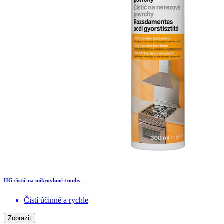
HG čistič na mikrovlnné trouby
Čistí účinně a rychle
Zobrazit