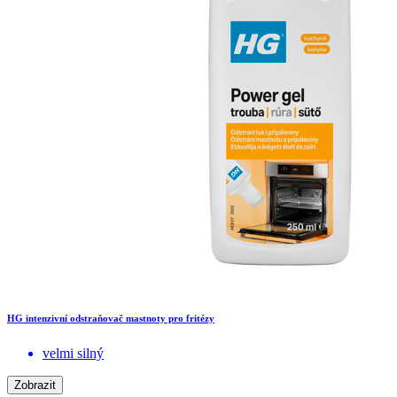
HG intenzivní odstraňovač mastnoty pro fritézy
velmi silný
Zobrazit