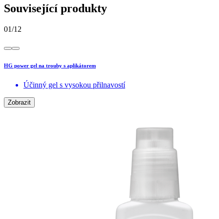
Související produkty
01
/
12
HG power gel na trouby s aplikátorem
Účinný gel s vysokou přilnavostí
Zobrazit