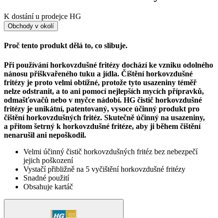
K dostání u prodejce HG
Obchody v okolí
Proč tento produkt dělá to, co slibuje.
Při používání horkovzdušné fritézy dochází ke vzniku odolného
nánosu přiškvařeného tuku a jídla. Čištění horkovzdušné
fritézy je proto velmi obtížné, protože tyto usazeniny téměř
nelze odstranit, a to ani pomocí nejlepších mycích přípravků,
odmašťovačů nebo v myčce nádobí. HG čistič horkovzdušné
fritézy je unikátní, patentovaný, vysoce účinný produkt pro
čištění horkovzdušných fritéz. Skutečně účinný na usazeniny,
a přitom šetrný k horkovzdušné fritéze, aby ji během čištění
nenarušil ani nepoškodil.
Velmi účinný čistič horkovzdušných fritéz bez nebezpečí
jejich poškození
Vystačí přibližně na 5 vyčištění horkovzdušné fritézy
Snadné použití
Obsahuje kartáč