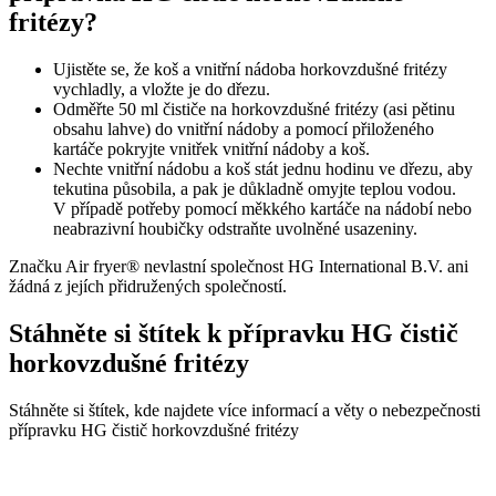
fritézy?
Ujistěte se, že koš a vnitřní nádoba horkovzdušné fritézy
vychladly, a vložte je do dřezu.
Odměřte 50 ml čističe na horkovzdušné fritézy (asi pětinu
obsahu lahve) do vnitřní nádoby a pomocí přiloženého
kartáče pokryjte vnitřek vnitřní nádoby a koš.
Nechte vnitřní nádobu a koš stát jednu hodinu ve dřezu, aby
tekutina působila, a pak je důkladně omyjte teplou vodou.
V případě potřeby pomocí měkkého kartáče na nádobí nebo
neabrazivní houbičky odstraňte uvolněné usazeniny.
Značku Air fryer® nevlastní společnost HG International B.V. ani
žádná z jejích přidružených společností.
Stáhněte si štítek k přípravku HG čistič
horkovzdušné fritézy
Stáhněte si štítek, kde najdete více informací a věty o nebezpečnosti
přípravku HG čistič horkovzdušné fritézy