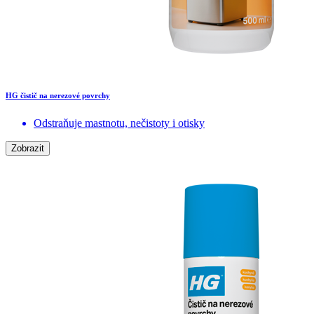
HG čistič na nerezové povrchy
Odstraňuje mastnotu, nečistoty i otisky
Zobrazit