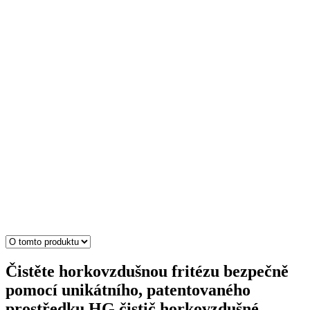
Čistěte horkovzdušnou fritézu bezpečně
pomocí unikátního, patentovaného
prostředku HG čistič horkovzdušné