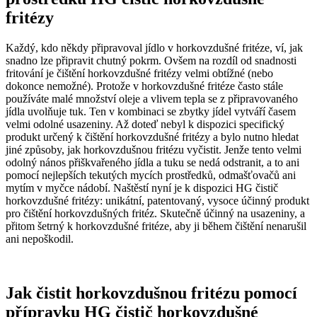
fritézy
Každý, kdo někdy připravoval jídlo v horkovzdušné fritéze, ví, jak
snadno lze připravit chutný pokrm. Ovšem na rozdíl od snadnosti
fritování je čištění horkovzdušné fritézy velmi obtížné (nebo
dokonce nemožné). Protože v horkovzdušné fritéze často stále
používáte malé množství oleje a vlivem tepla se z připravovaného
jídla uvolňuje tuk. Ten v kombinaci se zbytky jídel vytváří časem
velmi odolné usazeniny. Až doteď nebyl k dispozici specifický
produkt určený k čištění horkovzdušné fritézy a bylo nutno hledat
jiné způsoby, jak horkovzdušnou fritézu vyčistit. Jenže tento velmi
odolný nános přiškvařeného jídla a tuku se nedá odstranit, a to ani
pomocí nejlepších tekutých mycích prostředků, odmašťovačů ani
mytím v myčce nádobí. Naštěstí nyní je k dispozici HG čistič
horkovzdušné fritézy: unikátní, patentovaný, vysoce účinný produkt
pro čištění horkovzdušných fritéz. Skutečně účinný na usazeniny, a
přitom šetrný k horkovzdušné fritéze, aby ji během čištění nenarušil
ani nepoškodil.
Jak čistit horkovzdušnou fritézu pomocí
přípravku HG čistič horkovzdušné