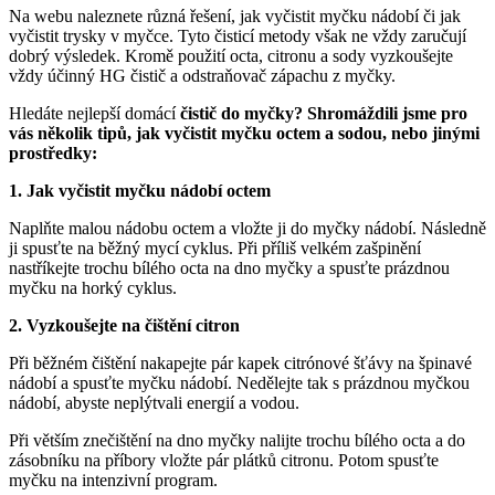
Na webu naleznete různá řešení, jak vyčistit myčku nádobí či jak
vyčistit trysky v myčce. Tyto čisticí metody však ne vždy zaručují
dobrý výsledek. Kromě použití octa, citronu a sody vyzkoušejte
vždy účinný HG čistič a odstraňovač zápachu z myčky.
Hledáte nejlepší domácí
čistič do myčky
? Shromáždili jsme pro
vás několik tipů,
jak vyčistit myčku octem a sodou
, nebo jinými
prostředky:
1. Jak vyčistit myčku nádobí octem
Naplňte malou nádobu octem a vložte ji do myčky nádobí. Následně
ji spusťte na běžný mycí cyklus. Při příliš velkém zašpinění
nastříkejte trochu bílého octa na dno myčky a spusťte prázdnou
myčku na horký cyklus.
2. Vyzkoušejte na čištění citron
Při běžném čištění nakapejte pár kapek citrónové šťávy na špinavé
nádobí a spusťte myčku nádobí. Nedělejte tak s prázdnou myčkou
nádobí, abyste neplýtvali energií a vodou.
Při větším znečištění na dno myčky nalijte trochu bílého octa a do
zásobníku na příbory vložte pár plátků citronu. Potom spusťte
myčku na intenzivní program.