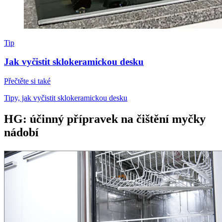
Tip
Jak vyčistit sklokeramickou desku
Přečtěte si také
Tipy, jak vyčistit sklokeramickou desku
HG: účinný přípravek na čištění myčky
nádobí