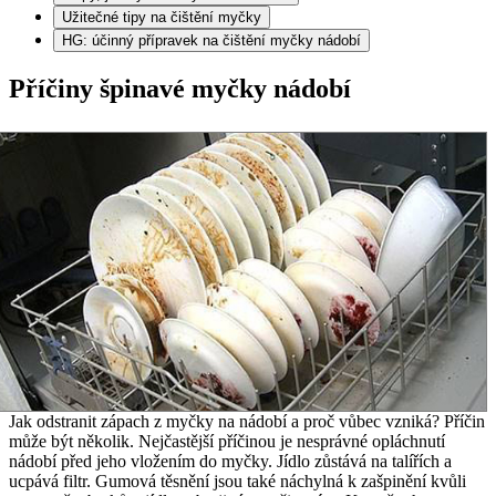
Užitečné tipy na čištění myčky
HG: účinný přípravek na čištění myčky nádobí
Příčiny špinavé myčky nádobí
Jak odstranit zápach z myčky na nádobí a proč vůbec vzniká? Příčin
může být několik. Nejčastější příčinou je nesprávné opláchnutí
nádobí před jeho vložením do myčky. Jídlo zůstává na talířích a
ucpává filtr. Gumová těsnění jsou také náchylná k zašpinění kvůli