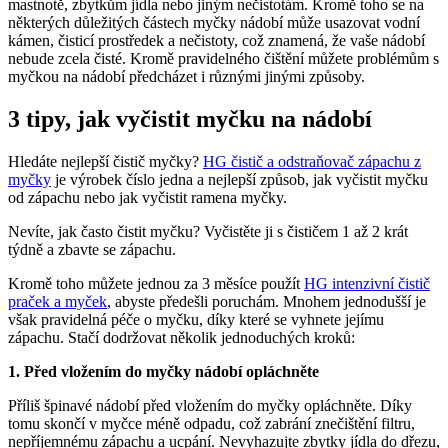
mastnotě, zbytkům jídla nebo jiným nečistotám. Kromě toho se na
některých důležitých částech myčky nádobí může usazovat vodní
kámen, čisticí prostředek a nečistoty, což znamená, že vaše nádobí
nebude zcela čisté. Kromě pravidelného čištění můžete problémům s
myčkou na nádobí předcházet i různými jinými způsoby.
3 tipy, jak vyčistit myčku na nádobí
Hledáte nejlepší čistič myčky?
HG čistič a odstraňovač zápachu z
myčky
je výrobek číslo jedna a nejlepší způsob, jak vyčistit myčku
od zápachu nebo jak vyčistit ramena myčky.
Nevíte, jak často čistit myčku? Vyčistěte ji s čističem 1 až 2 krát
týdně a zbavte se zápachu.
Kromě toho můžete jednou za 3 měsíce použít
HG intenzivní čistič
praček a myček
, abyste předešli poruchám. Mnohem jednodušší je
však pravidelná péče o myčku, díky které se vyhnete jejímu
zápachu. Stačí dodržovat několik jednoduchých kroků:
1. Před vložením do myčky nádobí opláchněte
Příliš špinavé nádobí před vložením do myčky opláchněte. Díky
tomu skončí v myčce méně odpadu, což zabrání znečištění filtru,
nepříjemnému zápachu a ucpání. Nevyhazujte zbytky jídla do dřezu,