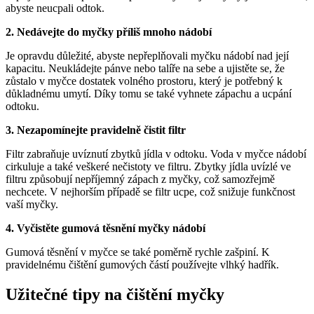
abyste neucpali odtok.
2. Nedávejte do myčky příliš mnoho nádobí
Je opravdu důležité, abyste nepřeplňovali myčku nádobí nad její
kapacitu. Neukládejte pánve nebo talíře na sebe a ujistěte se, že
zůstalo v myčce dostatek volného prostoru, který je potřebný k
důkladnému umytí. Díky tomu se také vyhnete zápachu a ucpání
odtoku.
3. Nezapomínejte pravidelně čistit filtr
Filtr zabraňuje uvíznutí zbytků jídla v odtoku. Voda v myčce nádobí
cirkuluje a také veškeré nečistoty ve filtru. Zbytky jídla uvízlé ve
filtru způsobují nepříjemný zápach z myčky, což samozřejmě
nechcete. V nejhorším případě se filtr ucpe, což snižuje funkčnost
vaší myčky.
4. Vyčistěte gumová těsnění myčky nádobí
Gumová těsnění v myčce se také poměrně rychle zašpiní. K
pravidelnému čištění gumových částí používejte vlhký hadřík.
Užitečné tipy na čištění myčky