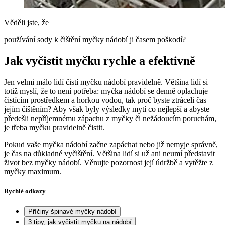
Věděli jste, že
používání sody k čištění myčky nádobí ji časem poškodí?
Jak vyčistit myčku rychle a efektivně
Jen velmi málo lidí čistí myčku nádobí pravidelně. Většina lidí si
totiž myslí, že to není potřeba: myčka nádobí se denně oplachuje
čistícím prostředkem a horkou vodou, tak proč byste ztráceli čas
jejím čištěním? Aby však byly výsledky mytí co nejlepší a abyste
předešli nepříjemnému zápachu z myčky či nežádoucím poruchám,
je třeba myčku pravidelně čistit.
Pokud vaše myčka nádobí začne zapáchat nebo již nemyje správně,
je čas na důkladné vyčištění. Většina lidí si už ani neumí představit
život bez myčky nádobí. Věnujte pozornost její údržbě a vytěžte z
myčky maximum.
Rychlé odkazy
Příčiny špinavé myčky nádobí
3 tipy, jak vyčistit myčku na nádobí