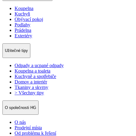
Koupelna
Kuchyň
Obývací pokoj
Podlahy
Prádelna
Exteriéry
Užitečné tipy
Odpady a ucpané odpady
Koupelna a toaleta
Kuchyně a spotřebiče
Domov a interiér
Tkaniny a skvrny
> Všechny tipy
O společnosti HG
O nás
Prodejní místa
Od problému k řešení