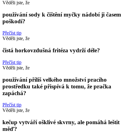
Věděli jste, že
používání sody k čištění myčky nádobí ji časem
poškodí?
Přečíst tip
Věděli jste, že
čistá horkovzdušná fritéza vydrží déle?
Přečíst tip
Věděli jste, že
používání příliš velkého množství pracího
prostředku také přispívá k tomu, že pračka
zapáchá?
Přečíst tip
Věděli jste, že
kečup vytváří ošklivé skvrny, ale pomáhá leštit
měď?