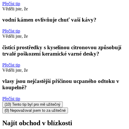
Přečíst tip
Věděli jste, že
vodní kámen ovlivňuje chuť vaší kávy?
Přečíst tip
Věděli jste, že
čisticí prostředky s kyselinou citronovou způsobují
trvalé poškození keramické varné desky?
Přečíst tip
Věděli jste, že
vlasy jsou nejčastější příčinou ucpaného odtoku v
koupelně?
Přečíst tip
(10) Tento tip byl pro mě užitečný
(0) Nepovažoval jsem to za užitečné
Najít obchod v blízkosti