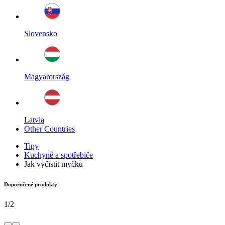
Slovensko
Magyarország
Latvia
Other Countries
Tipy
Kuchyně a spotřebiče
Jak vyčistit myčku
Doporučené produkty
1
/
2