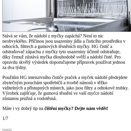
Stává se vám, že nádobí z myčky zapáchá? Není to nic
neobvyklého. Příčinou jsou usazeniny jídla a čisticího prostředku v
odtocích, filtrech a gumových těsněních myčky. HG čistič a
odstraňovač zápachu z myčky tyto usazeniny účinně odstraňuje,
díky čemuž zůstává myčka dlouhodobě svěží a nádobí čisté. Pro
opravdu skvělý výsledek doporučujeme přípravek používat jednou
za dva týdny.
Použitím HG intenzivního čističe praček a myček nádobí předejdete
zbytečným poruchám spotřebičů a tvorbě nánosů v těžko
viditelných a přístupných místech, jako jsou filtry a odtokové trubky.
Výrobek zajišťuje, že gumová těsnění ve vaší myčce nádobí
zůstanou pružná a vodotěsná.
Máte i vy dobrý tip na
čištění myčky
? Dejte nám vědět!
1
/
7