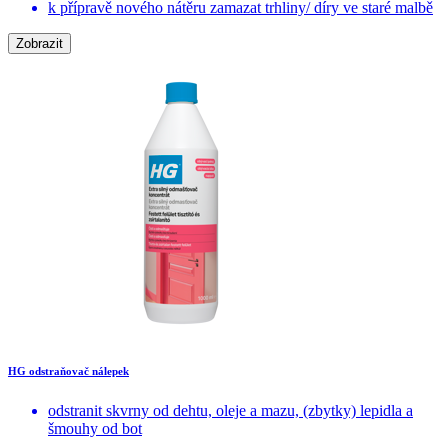
k přípravě nového nátěru zamazat trhliny/ díry ve staré malbě
Zobrazit
HG odstraňovač nálepek
odstranit skvrny od dehtu, oleje a mazu, (zbytky) lepidla a
šmouhy od bot