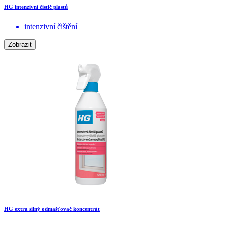
HG intenzivní čistič plastů
intenzivní čištění
Zobrazit
HG extra silný odmašťovač koncentrát