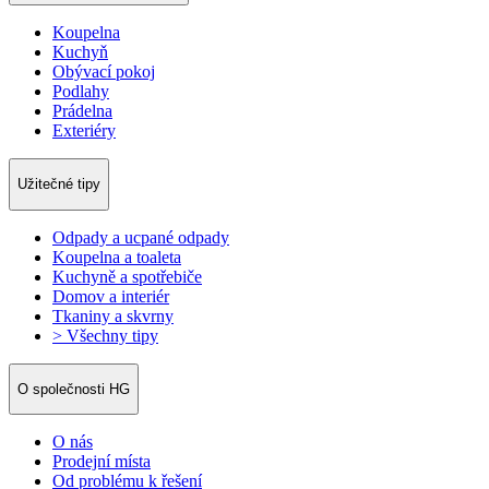
Koupelna
Kuchyň
Obývací pokoj
Podlahy
Prádelna
Exteriéry
Užitečné tipy
Odpady a ucpané odpady
Koupelna a toaleta
Kuchyně a spotřebiče
Domov a interiér
Tkaniny a skvrny
> Všechny tipy
O společnosti HG
O nás
Prodejní místa
Od problému k řešení