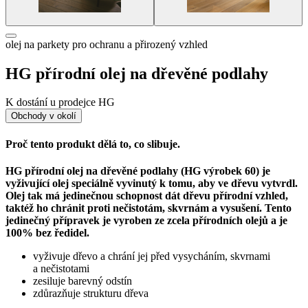
olej na parkety pro ochranu a přirozený vzhled
HG přírodní olej na dřevěné podlahy
K dostání u prodejce HG
Obchody v okolí
Proč tento produkt dělá to, co slibuje.
HG přírodní olej na dřevěné podlahy (HG výrobek 60) je
vyživující olej speciálně vyvinutý k tomu, aby ve dřevu vytvrdl.
Olej tak má jedinečnou schopnost dát dřevu přírodní vzhled,
taktéž ho chránit proti nečistotám, skvrnám a vysušení. Tento
jedinečný přípravek je vyroben ze zcela přírodních olejů a je
100% bez ředidel.
vyživuje dřevo a chrání jej před vysycháním, skvrnami
a nečistotami
zesiluje barevný odstín
zdůrazňuje strukturu dřeva