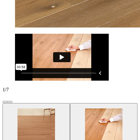
1
/
7