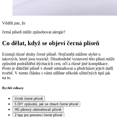
Věděli jste, že
černá plíseň může způsobovat alergie?
Co dělat, když se objeví černá plíseň
Existují různé druhy černé plísně. Nejčastěji můžete slyšet o
takových, které jsou toxické. Dlouhodobé vystavení této plísni může
způsobit podráždění dýchacích cest, očí a různé jiné komplikace.
Proto je důležité plísně v domě odstraňovat a předcházet jejich další
tvorbě. V tomto článku s vámi sdílíme několik užitečných tipů jak
na to.
Rychlé odkazy
Vznik černé plísně
5 DIY způsobů, jak se zbavit černé plísně
HG pěnový odstraňovač plísně
2 tipy pro prevenci černé plísně