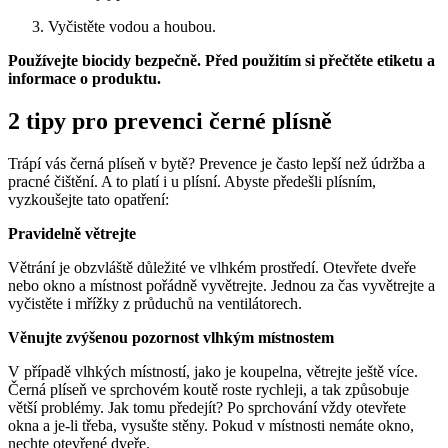
Vyčistěte vodou a houbou.
Používejte biocidy bezpečně. Před použitím si přečtěte etiketu a
informace o produktu.
2 tipy pro prevenci černé plísně
Trápí vás černá plíseň v bytě? Prevence je často lepší než údržba a
pracné čištění. A to platí i u plísní. Abyste předešli plísním,
vyzkoušejte tato opatření:
Pravidelně větrejte
Větrání je obzvláště důležité ve vlhkém prostředí. Otevřete dveře
nebo okno a místnost pořádně vyvětrejte. Jednou za čas vyvětrejte a
vyčistěte i mřížky z průduchů na ventilátorech.
Věnujte zvýšenou pozornost vlhkým místnostem
V případě vlhkých místností, jako je koupelna, větrejte ještě více.
Černá plíseň ve sprchovém koutě roste rychleji, a tak způsobuje
větší problémy. Jak tomu předejít? Po sprchování vždy otevřete
okna a je-li třeba, vysušte stěny. Pokud v místnosti nemáte okno,
nechte otevřené dveře.