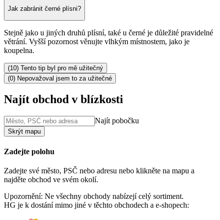
Jak zabránit černé plísni?
Stejně jako u jiných druhů plísní, také u černé je důležité pravidelné
větrání. Vyšší pozornost věnujte vlhkým místnostem, jako je
koupelna.
(10) Tento tip byl pro mě užitečný
(0) Nepovažoval jsem to za užitečné
Najít obchod v blízkosti
Najít pobočku
Skrýt mapu
Zadejte polohu
Zadejte své město, PSČ nebo adresu nebo klikněte na mapu a
najděte obchod ve svém okolí.
Upozornění: Ne všechny obchody nabízejí celý sortiment.
HG je k dostání mimo jiné v těchto obchodech a e-shopech: