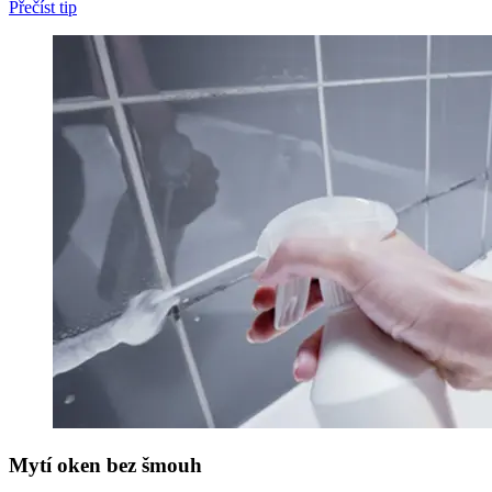
Přečíst tip
Mytí oken bez šmouh