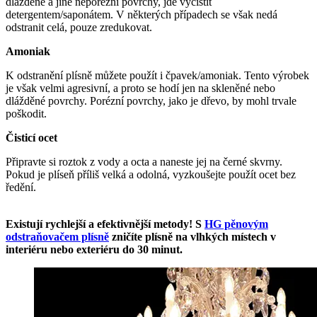
dlážděné a jiné neporézní povrchy, jde vyčistit
detergentem/saponátem. V některých případech se však nedá
odstranit celá, pouze zredukovat.
Amoniak
K odstranění plísně můžete použít i čpavek/amoniak. Tento výrobek
je však velmi agresivní, a proto se hodí jen na skleněné nebo
dlážděné povrchy. Porézní povrchy, jako je dřevo, by mohl trvale
poškodit.
Čisticí ocet
Připravte si roztok z vody a octa a naneste jej na černé skvrny.
Pokud je plíseň příliš velká a odolná, vyzkoušejte použít ocet bez
ředění.
Existují rychlejší a efektivnější metody! S
HG pěnovým
odstraňovačem plísně
zničíte plísně na vlhkých místech v
interiéru nebo exteriéru do 30 minut.