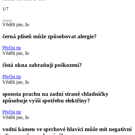
1
/
7
Věděli jste, že
černá plíseň může způsobovat alergie?
Přečíst tip
Věděli jste, že
čistá okna zabraňují poškození?
Přečíst tip
Věděli jste, že
spousta prachu na zadní straně chladničky
způsobuje vyšší spotřebu elektřiny?
Přečíst tip
Věděli jste, že
vodní kámen ve sprchové hlavici může mít negativní