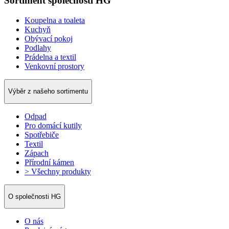
Sortiment společnosti HG
Koupelna a toaleta
Kuchyň
Obývací pokoj
Podlahy
Prádelna a textil
Venkovní prostory
Výběr z našeho sortimentu
Odpad
Pro domácí kutily
Spotřebiče
Textil
Zápach
Přírodní kámen
> Všechny produkty
O společnosti HG
O nás