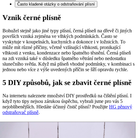
Často kladené otázky o odstraňování plísní
Vznik černé plísně
Bohužel stejně jako jiné typy plísní, černá plíseň na dřevě či jiných
površích vzniká zejména ve vlhkých podmínkách. Často se
vyskytuje v koupelnách, kuchyních a dokonce i v ložnicích. To
může mít různé příčiny, včetně vzlínající vlhkosti, pronikající
vlhkosti z venku, kondenzace nebo špatného těsnění. Černá plíseň
na zdi vzniká také v důsledku špatného větrání nebo nedostatku
slunečního světla. Když má plíseň vhodné podmínky, v kombinaci s
jednou nebo více z výše uvedených příčin se šíří opravdu rychle.
5 DIY způsobů, jak se zbavit černé plísně
Na internetu naleznete množství DIY prostředků na čištění plísní. I
když tyto tipy nejsou zárukou úspěchu, vybrali jsme pro vás 5
nejoblíbenějších. Hledáte účinný čistič plísní? Použijte
HG pěnový
odstraňovač plísně
.