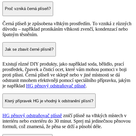
Proč vzniká černá plíseň?
Černá plíseň je způsobena vlhkým prostředím. To vzniká z různých
důvodu – například pronikáním vlhkosti zvenčí, kondenzací nebo
špatným těsněním.
Jak se zbavit černé plísně?
Existují různé DIY produkty, jako například soda, bělidlo, prací
prostředek, čpavek a čisticí ocet, které vám mohou pomoci v boji
proti plísni. Černá plíseň ve sklepě nebo v jiné místnosti se dá
odstranit mnohem efektivněji pomocí speciálního přípravku, jakým
je například
HG pěnový odstraňovač plísně
.
Který přípravek HG je vhodný k odstranění plísní?
HG pěnový odstraňovač plísně
zničí plísně na vlhkých místech v
interiéru nebo exteriéru do 30 minut. Sprej má jedinečnou pěnovou
formuli, což znamená, že pěna se drží a působí déle.