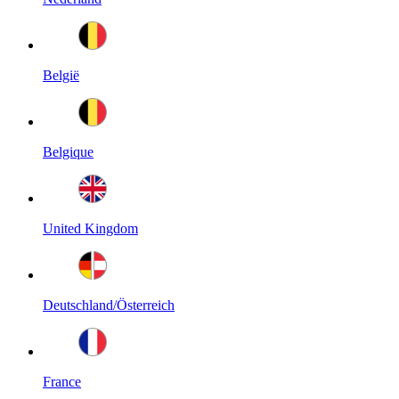
België
Belgique
United Kingdom
Deutschland/Österreich
France