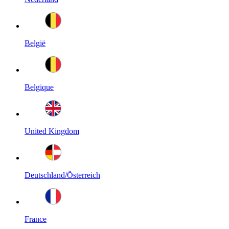
België
Belgique
United Kingdom
Deutschland/Österreich
France