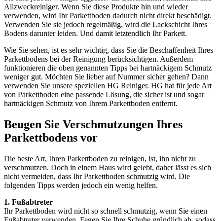
Allzweckreiniger. Wenn Sie diese Produkte hin und wieder
verwenden, wird Ihr Parkettboden dadurch nicht direkt beschädigt.
Verwenden Sie sie jedoch regelmäßig, wird die Lackschicht Ihres
Bodens darunter leiden. Und damit letztendlich Ihr Parkett.
Wie Sie sehen, ist es sehr wichtig, dass Sie die Beschaffenheit Ihres
Parkettbodens bei der Reinigung berücksichtigen. Außerdem
funktionieren die oben genannten Tipps bei hartnäckigem Schmutz
weniger gut. Möchten Sie lieber auf Nummer sicher gehen? Dann
verwenden Sie unsere speziellen HG Reiniger. HG hat für jede Art
von Parkettboden eine passende Lösung, die sicher ist und sogar
hartnäckigen Schmutz von Ihrem Parkettboden entfernt.
Beugen Sie Verschmutzungen Ihres
Parkettbodens vor
Die beste Art, Ihren Parkettboden zu reinigen, ist, ihn nicht zu
verschmutzen. Doch in einem Haus wird gelebt, daher lässt es sich
nicht vermeiden, dass Ihr Parkettboden schmutzig wird. Die
folgenden Tipps werden jedoch ein wenig helfen.
1. Fußabtreter
Ihr Parkettboden wird nicht so schnell schmutzig, wenn Sie einen
Fußabtreter verwenden. Fegen Sie Ihre Schuhe gründlich ab, sodass