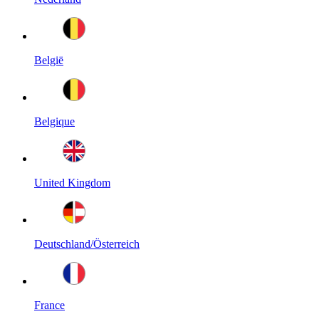
België
Belgique
United Kingdom
Deutschland/Österreich
France